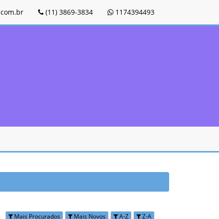
com.br
(11) 3869-3834
1174394493
s:
Mais Procurados
Mais Novos
A-Z
Z-A