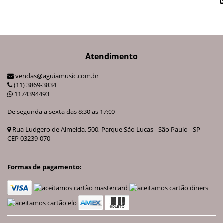
Atendimento
vendas@aguiamusic.com.br
(11) 3869-3834
1174394493
De segunda a sexta das 8:30 as 17:00
Rua Ludgero de Almeida, 500, Parque São Lucas - São Paulo - SP -
CEP 03239-070
Formas de pagamento: