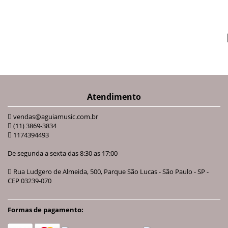
Atendimento
vendas@aguiamusic.com.br
(11) 3869-3834
1174394493
De segunda a sexta das 8:30 as 17:00
Rua Ludgero de Almeida, 500, Parque São Lucas - São Paulo - SP -
CEP 03239-070
Formas de pagamento: